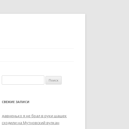
Н
а
й
т
СВЕЖИЕ ЗАПИСИ
и
:
давненько я не брал в руки шашек
сходили на Мутновский вулкан