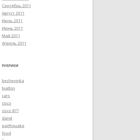
Сентябрь 2011
Август 2011
Июль 2011
Июнь 2011
Май 2011
Апрель 2011
РУБРИКИ
bechevinka
biatlon
cars
cisco
cisco 877
daniil
earthquake
food