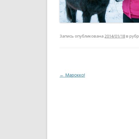
Запись опубликована
2014/01/18
в руб
Навигация
←
Марокко!
по
записям