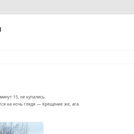
н
Перейти
к
содержимому
инут 15, не купались.
тся на ночь глядя — Крещение же, ага.