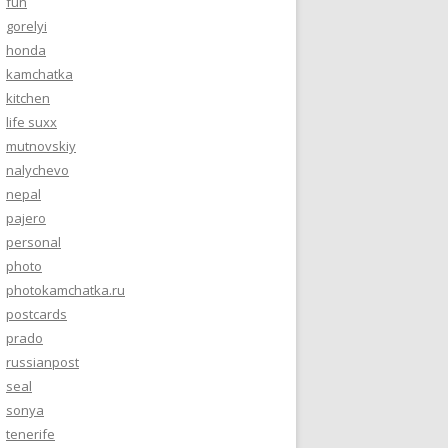
fun
gorelyi
honda
kamchatka
kitchen
life suxx
mutnovskiy
nalychevo
nepal
pajero
personal
photo
photokamchatka.ru
postcards
prado
russianpost
seal
sonya
tenerife