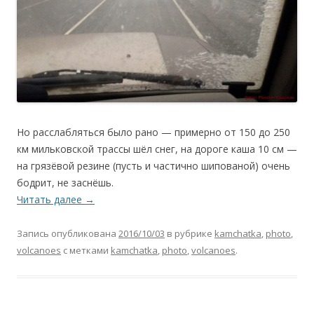
Но расслабляться было рано — примерно от 150 до 250
км мильковской трассы шёл снег, на дороге каша 10 см —
на грязёвой резине (пусть и частично шипованой) очень
бодрит, не заснёшь.
Читать далее
→
Запись опубликована
2016/10/03
в рубрике
kamchatka
,
photo
,
volcanoes
с метками
kamchatka
,
photo
,
volcanoes
.