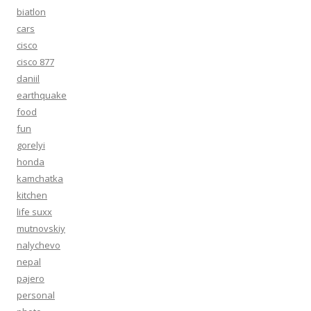
biatlon
cars
cisco
cisco 877
daniil
earthquake
food
fun
gorelyi
honda
kamchatka
kitchen
life suxx
mutnovskiy
nalychevo
nepal
pajero
personal