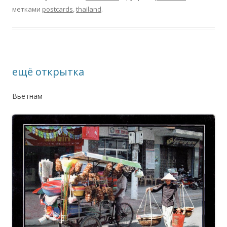
метками
postcards
,
thailand
.
ещё открытка
Вьетнам