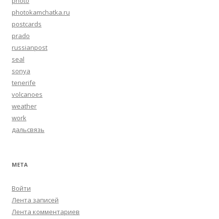
photo
photokamchatka.ru
postcards
prado
russianpost
seal
sonya
tenerife
volcanoes
weather
work
дальсвязь
МЕТА
Войти
Лента записей
Лента комментариев