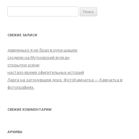
Н
а
й
т
СВЕЖИЕ ЗАПИСИ
и
:
давненько я не брал в руки шашек
сходили на Мутновский вулкан
открытки осени
настало время офигительных историй
Ларга на затонувшем доке. ФотоКaмчатка — Камчатка в
фотографиях.
СВЕЖИЕ КОММЕНТАРИИ
АРХИВЫ