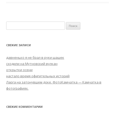
Н
а
й
т
СВЕЖИЕ ЗАПИСИ
и
:
давненько я не брал в руки шашек
сходили на Мутновский вулкан
открытки осени
настало время офигительных историй
Ларга на затонувшем доке. ФотоКaмчатка — Камчатка в
фотографиях.
СВЕЖИЕ КОММЕНТАРИИ