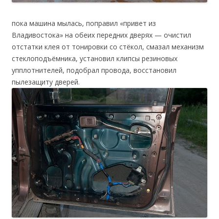
пока машина мылась, поправил «привет из
Владивостока» на обеих передних дверях — очистил
отстатки клея от тонировки со стёкол, смазал механизм
стеклоподъёмника, установил клипсы резиновых
упплотнителей, подобрал провода, восстановил
пылезащиту дверей.