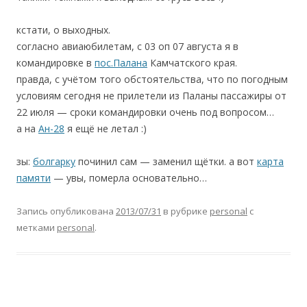
кстати, о выходных.
согласно авиаюбилетам, с 03 оп 07 августа я в
командировке в
пос.Палана
Камчатского края.
правда, с учётом того обстоятельства, что по погодным
условиям сегодня не прилетели из Паланы пассажиры от
22 июля — сроки командировки очень под вопросом…
а на
Ан-28
я ещё не летал :)
зы:
болгарку
починил сам — заменил щётки. а вот
карта
памяти
— увы, померла основательно…
Запись опубликована
2013/07/31
в рубрике
personal
с
метками
personal
.