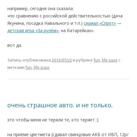
например, сегодня она сказала:
«по сравнению с российской действительностью (дача
Якунина, посадка Навального и т.п.)
сериал «Спрут»
—
детская игра «За рулём»
, на батарейках».
вот да.
Запись опубликована
2013/07/22
в рубрике
fun
,
life suxx
с
метками
fun
,
life suxx
.
очень страшное авто. и не только.
это чтобы меня не теряли те, кто теряет :)
на приёме цветмета (сдавал свинцовые АКБ от ИБП, 12р/