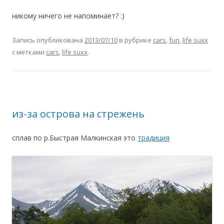
никому ничего не напоминает? :)
Запись опубликована
2013/07/10
в рубрике
cars
,
fun
,
life suxx
с метками
cars
,
life suxx
.
из-за острова на стрежень
сплав по р.Быстрая Малкинская это
традиция