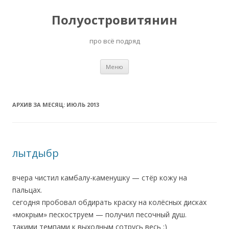
Полуостровитянин
про всё подряд
Перейти
Меню
к
содержимому
АРХИВ ЗА МЕСЯЦ:
ИЮЛЬ 2013
лытдыбр
вчера чистил камбалу-каменушку — стёр кожу на
пальцах.
сегодня пробовал обдирать краску на колёсных дисках
«мокрым» пескоструем — получил песочный душ.
такими темпами к выходным сотрусь весь :)