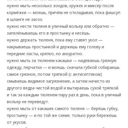
нужно мыть несколько зондов, кружек и миксер после
кормёжки — моешь, причём не откладывая, пока фишсуп
в шланге не засох.
нужно нести тюленя в уличный вольер или обратно —
запелёнываешь его в простынку и несёшь.
нужно держать тюленя, пока ему ставят укол —
накрываешь простынкой и держишь ему голову и
передние ласты, крепко, но аккуратно.
нужно мыть за тюленем какашки — надеваешь грязную
одежду, перчатки — и моешь. сначала губкой собираешь
самое грязное, потом тряпкой (с антисептиком)
смываешь видимое загрязнение, а затем начисто из
другого ведра чистой водой и вытираешь сухой тряпкой.
и так за каждым тюленем пару раз в день, пока в уличный
вольер не переведут.
нужно мыть от какашек самого тюленя — берёшь губку,
простынку — и по той же схеме. только руки бережёшь
от укусов.