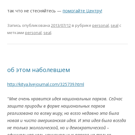
так что не стесняйтесь —
помогайте Центру!
Запись опубликована
2013/07/12
в рубрике
personal
,
seal
с
метками
personal
,
seal
.
об этом наболевшем
http://kitya.livejournal.com/325739.html
"
Мне очень нравится идея национальных парков. Сейчас
защита природы в форме национальных парков
реализована по всему миру, но всего недавно эта была
новая и чисто американская идея. И эта идея была всегда
не только экологической, но и демократической –
официальная цель национальных парков не только