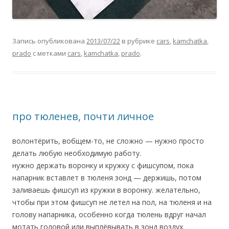
Запись опубликована
2013/07/22
в рубрике
cars
,
kamchatka
,
prado
с метками
cars
,
kamchatka
,
prado
.
про тюленев, почти личное
волонтёрить, вобщем-то, не сложно — нужно просто
делать любую необходимую работу.
нужно держать воронку и кружку с фишсупом, пока
напарник вставлет в тюленя зонд — держишь, потом
заливаешь фишсуп из кружки в воронку. желательно,
чтобы при этом фишсуп не летел на пол, на тюленя и на
голову напарника, особенно когда тюлень вдруг начал
мотать головой или выплёвывать в зонд воздух.