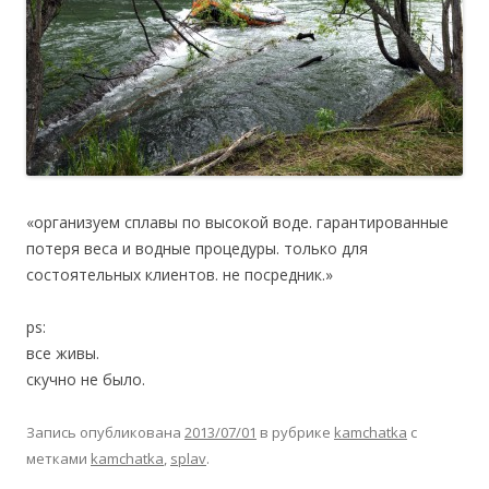
«организуем сплавы по высокой воде. гарантированные
потеря веса и водные процедуры. только для
состоятельных клиентов. не посредник.»
ps:
все живы.
скучно не было.
Запись опубликована
2013/07/01
в рубрике
kamchatka
с
метками
kamchatka
,
splav
.