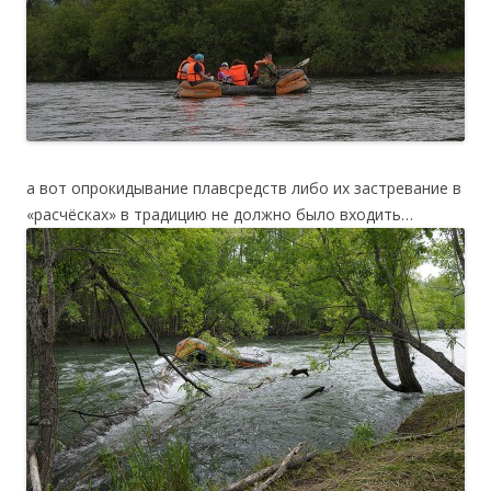
а вот опрокидывание плавсредств либо их застревание в
«расчёсках» в традицию не должно было входить…