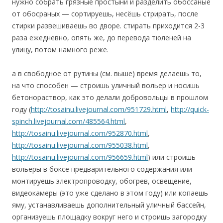
нужно собрать грязные простыни и разделить обоссаные
от обосраных — сортируешь, несёшь стрирать, после
стирки развешиваешь во дворе. стирать приходится 2-3
раза ежедневно, опять же, до перевода тюленей на
улицу, потом намного реже.
а в свободное от рутины (см. выше) время делаешь то,
на что способен — строишь уличный вольер и носишь
бетонораствор, как это делали добровольцы в прошлом
году (
http://tosainu.livejournal.com/951729.html
,
http://quick-
spinch.livejournal.com/485564.html
,
http://tosainu.livejournal.com/952870.html
,
http://tosainu.livejournal.com/955038.html
,
http://tosainu.livejournal.com/956659.html
) или строишь
вольеры в боксе предварительного содержания или
монтируешь электропроводку, обогрев, освещение,
видеокамеры (это уже сделано в этом году) или копаешь
яму, устанавливаешь дополнительный уличный бассейн,
организуешь площадку вокруг него и строишь загородку